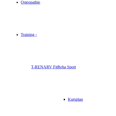
Osteopathie
Training ›
T-RENA
RV Fit
Reha Sport
Kursplan