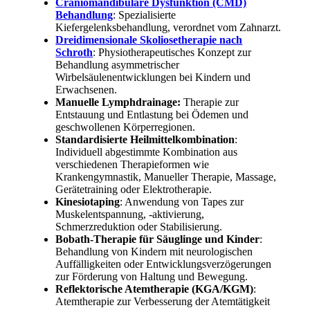
Craniomandibuläre Dysfunktion (CMD)
Behandlung
: Spezialisierte
Kiefergelenksbehandlung, verordnet vom Zahnarzt.
Dreidimensionale Skoliosetherapie nach
Schroth
: Physiotherapeutisches Konzept zur
Behandlung asymmetrischer
Wirbelsäulenentwicklungen bei Kindern und
Erwachsenen.
Manuelle Lymphdrainage:
Therapie zur
Entstauung und Entlastung bei Ödemen und
geschwollenen Körperregionen.
Standardisierte Heilmittelkombination
:
Individuell abgestimmte Kombination aus
verschiedenen Therapieformen wie
Krankengymnastik, Manueller Therapie, Massage,
Gerätetraining oder Elektrotherapie.
Kinesiotaping
: Anwendung von Tapes zur
Muskelentspannung, -aktivierung,
Schmerzreduktion oder Stabilisierung.
Bobath-Therapie für Säuglinge und Kinder
:
Behandlung von Kindern mit neurologischen
Auffälligkeiten oder Entwicklungsverzögerungen
zur Förderung von Haltung und Bewegung.
Reflektorische Atemtherapie (KGA/KGM)
:
Atemtherapie zur Verbesserung der Atemtätigkeit