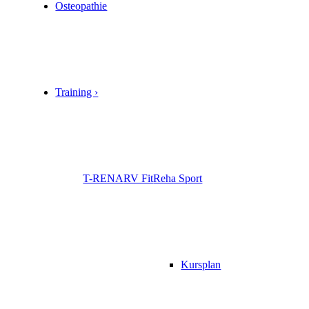
Osteopathie
Training ›
T-RENA
RV Fit
Reha Sport
Kursplan